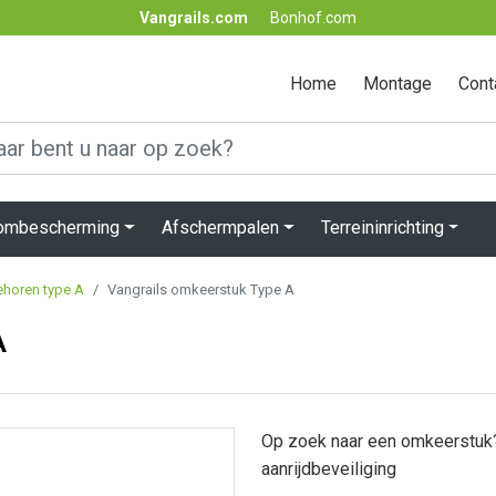
Vangrails.com
Bonhof.com
Home
Montage
Cont
lombescherming
Afschermpalen
Terreininrichting
ehoren type A
Vangrails omkeerstuk Type A
A
Op zoek naar een omkeerstuk? 
aanrijdbeveiliging