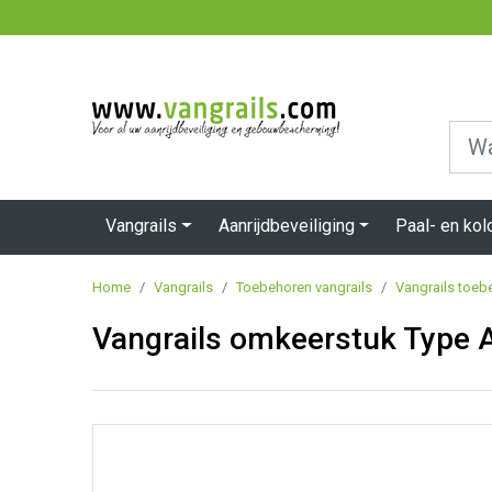
Vangrails
Aanrijdbeveiliging
Paal- en ko
Home
Vangrails
Toebehoren vangrails
Vangrails toeb
Vangrails omkeerstuk Type 