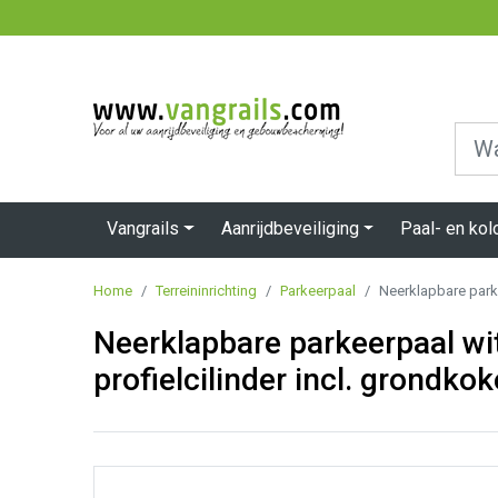
Vangrails
Aanrijdbeveiliging
Paal- en ko
Home
Terreininrichting
Parkeerpaal
Neerklapbare parke
Neerklapbare parkeerpaal w
profielcilinder incl. grondkok