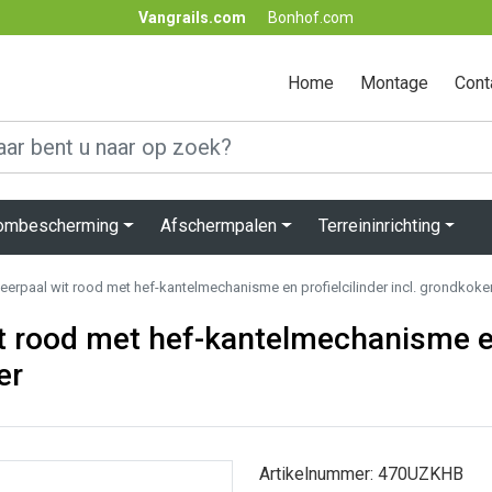
Vangrails.com
Bonhof.com
Home
Montage
Cont
lombescherming
Afschermpalen
Terreininrichting
erpaal wit rood met hef-kantelmechanisme en profielcilinder incl. grondkoke
it rood met hef-kantelmechanisme 
er
Artikelnummer: 470UZKHB