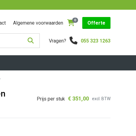
0
act
Algemene voorwaarden
Offerte
Vragen?
055 323 1263
r
en
€
351,00
Prijs per stuk
excl. BTW