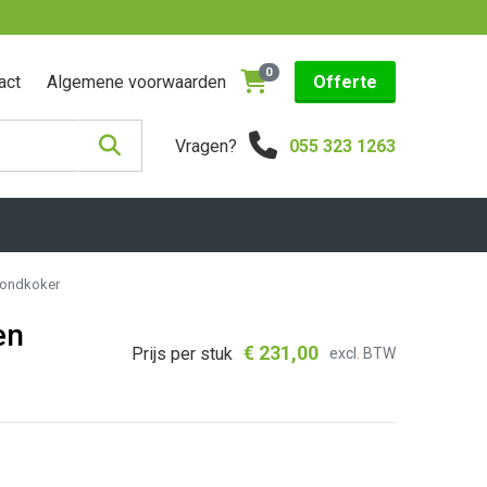
0
act
Algemene voorwaarden
Offerte
Vragen?
055 323 1263
grondkoker
en
€
231,00
Prijs per stuk
excl. BTW