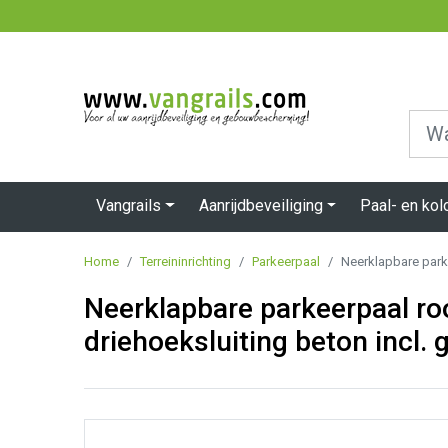
Vangrails
Aanrijdbeveiliging
Paal- en ko
Home
Terreininrichting
Parkeerpaal
Neerklapbare park
Neerklapbare parkeerpaal r
driehoeksluiting beton incl.