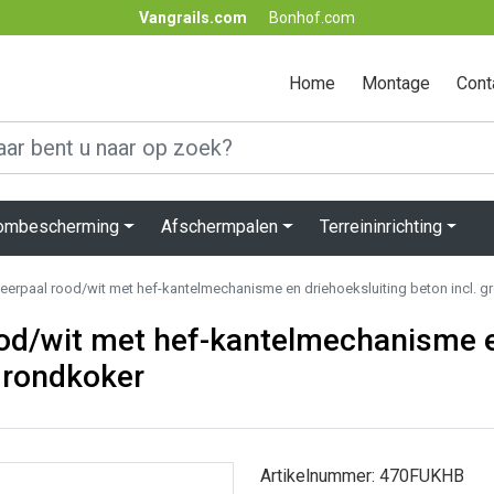
Vangrails.com
Bonhof.com
Home
Montage
Cont
lombescherming
Afschermpalen
Terreininrichting
eerpaal rood/wit met hef-kantelmechanisme en driehoeksluiting beton incl. 
ood/wit met hef-kantelmechanisme 
 grondkoker
Artikelnummer: 470FUKHB